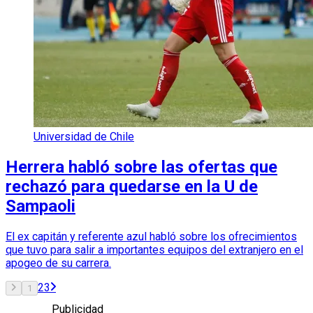
Universidad de Chile
Herrera habló sobre las ofertas que
rechazó para quedarse en la U de
Sampaoli
El ex capitán y referente azul habló sobre los ofrecimientos
que tuvo para salir a importantes equipos del extranjero en el
apogeo de su carrera.
2
3
1
Publicidad