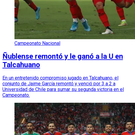
Campeonato Nacional
Ñublense remontó y le ganó a la U en
Talcahuano
En un entretenido compromiso jugado en Talcahuano, el
conjunto de Jaime García remontó y venció por 3 a 2 a
Universidad de Chile para sumar su segunda victoria en el
Campeonato.