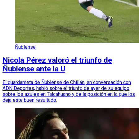
Ñublense
Nicola Pérez valoró el triunfo de
Ñublense ante la U
El guardameta de Ñublense de Chillán, en conversación con
ADN Deportes, habló sobre el triunfo de ayer de su equipo
sobre los azules en Talcahuano y de la posición en la que los
deja este buen resultado.