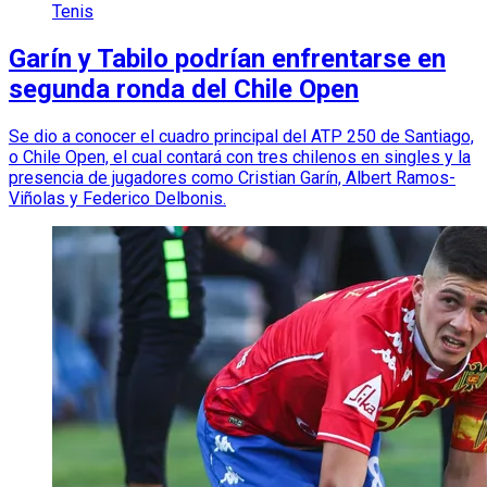
Tenis
Garín y Tabilo podrían enfrentarse en
segunda ronda del Chile Open
Se dio a conocer el cuadro principal del ATP 250 de Santiago,
o Chile Open, el cual contará con tres chilenos en singles y la
presencia de jugadores como Cristian Garín, Albert Ramos-
Viñolas y Federico Delbonis.