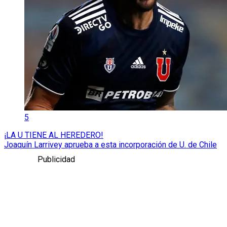
5
¡LA U TIENE AL HEREDERO!
Joaquín Larrivey aprueba a esta incorporación de U. de Chile
Publicidad