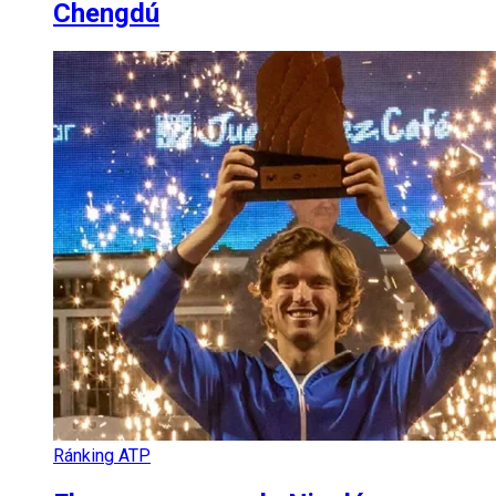
Chengdú
Ránking ATP