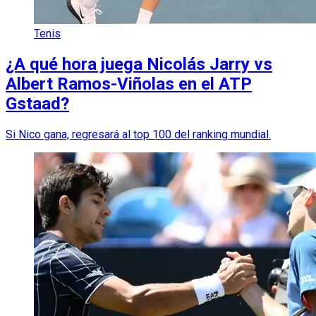
Tenis
¿A qué hora juega Nicolás Jarry vs
Albert Ramos-Viñolas en el ATP
Gstaad?
Si Nico gana, regresará al top 100 del ranking mundial.