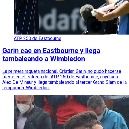
ATP 250 de Eastbourne
Garin cae en Eastbourne y llega
tambaleando a Wimbledon
La primera raqueta nacional, Cristian Garin, no pudo hacerse
fuerte en el estreno del ATP 250 de Eastbourne, cayó ante
Alex De Minaur y llega tambaleando al tercer Grand Slam de la
temporada: Wimbledon.