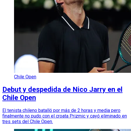
Chile Open
Debut y despedida de Nico Jarry en el
Chile Open
El tenista chileno batalló por más de 2 horas y media pero
finalmente no pudo con el croata Prizmic y cayó eliminado en
tres sets del Chile Open.