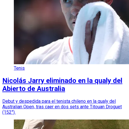
Tenis
Nicolás Jarry eliminado en la qualy del
Abierto de Australia
Debut y despedida para el tenista chileno en la qualy del
Australian Open, tras caer en dos sets ante Titouan Droguet
(152°).