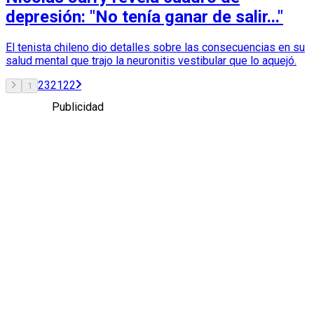
depresión: "No tenía ganar de salir..."
El tenista chileno dio detalles sobre las consecuencias en su
salud mental que trajo la neuronitis vestibular que lo aquejó.
2
3
21
22
1
Publicidad