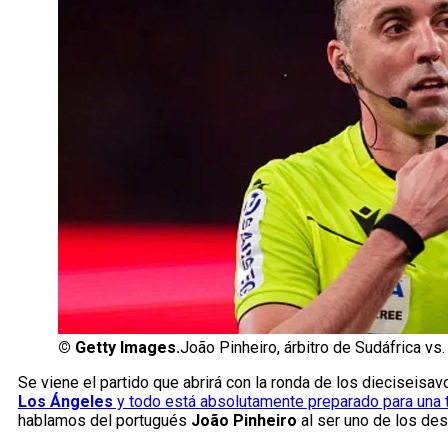
©
Getty Images.
João Pinheiro, árbitro de Sudáfrica vs
Se viene el partido que abrirá con la ronda de los dieciseisav
Los Ángeles
y todo está absolutamente preparado para una 
hablamos del portugués
João Pinheiro
al ser uno de los de