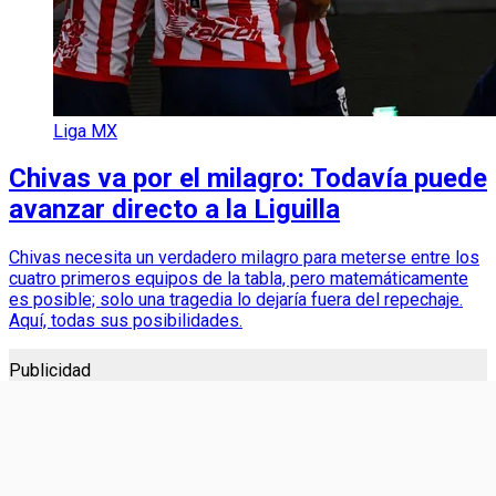
Liga MX
Chivas va por el milagro: Todavía puede
avanzar directo a la Liguilla
Chivas necesita un verdadero milagro para meterse entre los
cuatro primeros equipos de la tabla, pero matemáticamente
es posible; solo una tragedia lo dejaría fuera del repechaje.
Aquí, todas sus posibilidades.
Publicidad