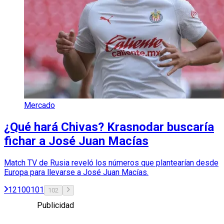
Mercado
¿Qué hará Chivas? Krasnodar buscaría
fichar a José Juan Macías
Match TV de Rusia reveló los números que plantearían desde
Europa para llevarse a José Juan Macías.
1
2
100
101
102
Publicidad