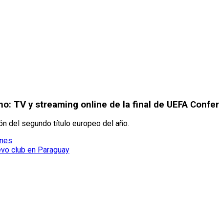
no: TV y streaming online de la final de UEFA Conf
ón del segundo título europeo del año.
ones
evo club en Paraguay