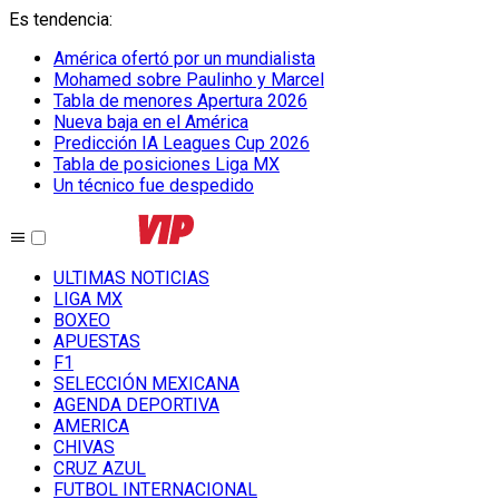
Es tendencia
:
América ofertó por un mundialista
Mohamed sobre Paulinho y Marcel
Tabla de menores Apertura 2026
Nueva baja en el América
Predicción IA Leagues Cup 2026
Tabla de posiciones Liga MX
Un técnico fue despedido
ULTIMAS NOTICIAS
LIGA MX
BOXEO
APUESTAS
F1
SELECCIÓN MEXICANA
AGENDA DEPORTIVA
AMERICA
CHIVAS
CRUZ AZUL
FUTBOL INTERNACIONAL