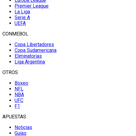
Europa League
Premier League
La Liga
Serie A
UEFA
CONMEBOL
Copa Libertadores
Copa Sudamericana
Eliminatorias
Liga Argentina
OTROS
Boxeo
NFL
NBA
UFC
F1
APUESTAS
Noticias
Guías