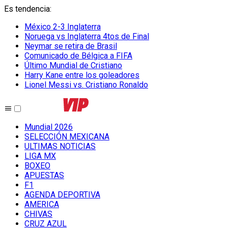
Es tendencia
:
México 2-3 Inglaterra
Noruega vs Inglaterra 4tos de Final
Neymar se retira de Brasil
Comunicado de Bélgica a FIFA
Último Mundial de Cristiano
Harry Kane entre los goleadores
Lionel Messi vs. Cristiano Ronaldo
Mundial 2026
SELECCIÓN MEXICANA
ULTIMAS NOTICIAS
LIGA MX
BOXEO
APUESTAS
F1
AGENDA DEPORTIVA
AMERICA
CHIVAS
CRUZ AZUL