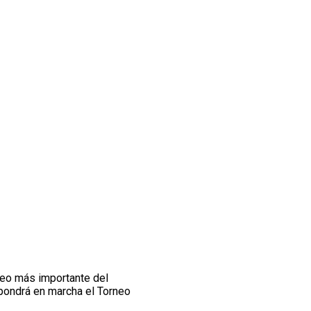
feo más importante del
pondrá en marcha el Torneo