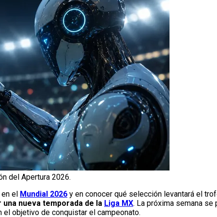
ón del Apertura 2026.
 en el
Mundial 2026
y en conocer qué selección levantará el tro
r una nueva temporada de la
Liga MX
. La próxima semana se 
 el objetivo de conquistar el campeonato.