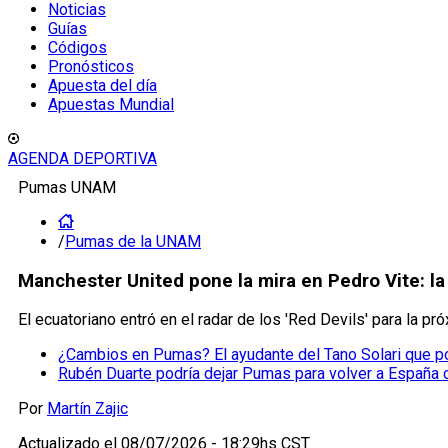
Noticias
Guías
Códigos
Pronósticos
Apuesta del día
Apuestas Mundial
AGENDA DEPORTIVA
Pumas UNAM
/
Pumas de la UNAM
Manchester United pone la mira en Pedro Vite: l
El ecuatoriano entró en el radar de los 'Red Devils' para la p
¿Cambios en Pumas? El ayudante del Tano Solari que pod
Rubén Duarte podría dejar Pumas para volver a España 
Por
Martín Zajic
Actualizado el
08/07/2026 - 18:29hs CST