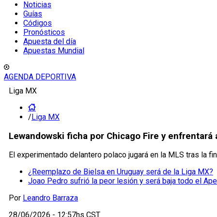
Noticias
Guías
Códigos
Pronósticos
Apuesta del día
Apuestas Mundial
AGENDA DEPORTIVA
Liga MX
/
Liga MX
Lewandowski ficha por Chicago Fire y enfrentará
El experimentado delantero polaco jugará en la MLS tras la fin
¿Reemplazo de Bielsa en Uruguay será de la Liga MX?
Joao Pedro sufrió la peor lesión y será baja todo el Ape
Por
Leandro Barraza
28/06/2026 - 12:57hs CST