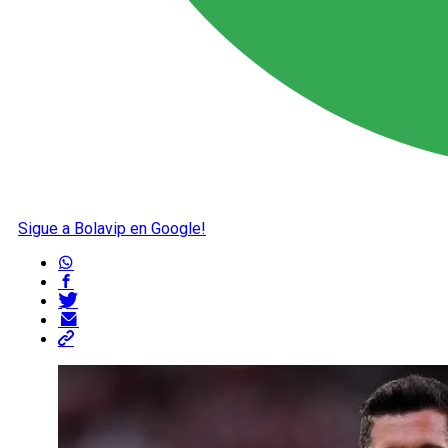
Sigue a Bolavip en Google!