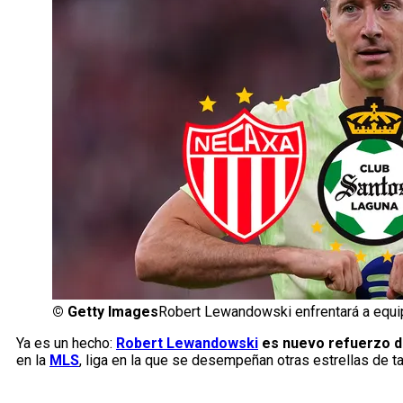
©
Getty Images
Robert Lewandowski enfrentará a equi
Ya es un hecho:
Robert Lewandowski
es nuevo refuerzo d
en la
MLS
, liga en la que se desempeñan otras estrellas de 