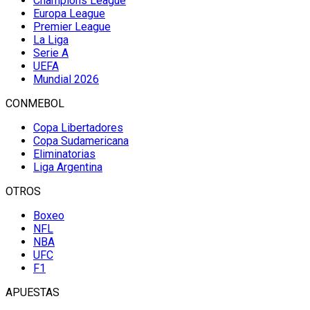
Champions League
Europa League
Premier League
La Liga
Serie A
UEFA
Mundial 2026
CONMEBOL
Copa Libertadores
Copa Sudamericana
Eliminatorias
Liga Argentina
OTROS
Boxeo
NFL
NBA
UFC
F1
APUESTAS