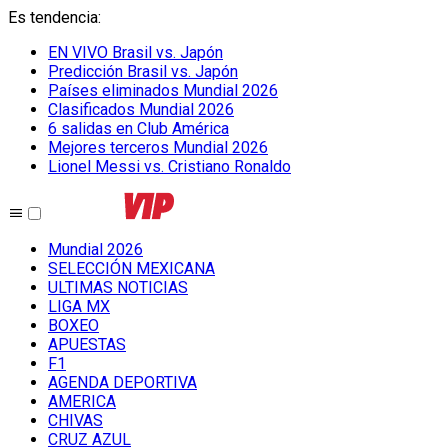
Es tendencia
:
EN VIVO Brasil vs. Japón
Predicción Brasil vs. Japón
Países eliminados Mundial 2026
Clasificados Mundial 2026
6 salidas en Club América
Mejores terceros Mundial 2026
Lionel Messi vs. Cristiano Ronaldo
Mundial 2026
SELECCIÓN MEXICANA
ULTIMAS NOTICIAS
LIGA MX
BOXEO
APUESTAS
F1
AGENDA DEPORTIVA
AMERICA
CHIVAS
CRUZ AZUL