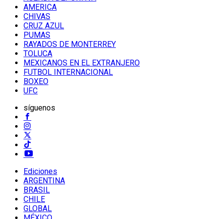
AMERICA
CHIVAS
CRUZ AZUL
PUMAS
RAYADOS DE MONTERREY
TOLUCA
MEXICANOS EN EL EXTRANJERO
FUTBOL INTERNACIONAL
BOXEO
UFC
síguenos
Ediciones
ARGENTINA
BRASIL
CHILE
GLOBAL
MÉXICO