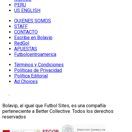
PERU
US ENGLISH
QUIENES SOMOS
STAFF
CONTACTO
Escribe en Bolavip
RedGol
APUESTAS
Futbolcentroamerica
Términos y Condiciones
Políticas de Privacidad
Política Editorial
Ad Choices
Bolavip, al igual que Futbol Sites, es una compañía
perteneciente a Better Collective. Todos los derechos
reservados