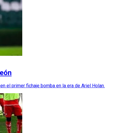
León
n el primer fichaje bomba en la era de Ariel Holan.