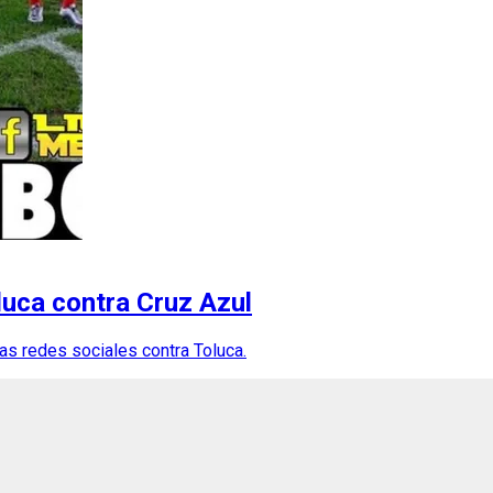
luca contra Cruz Azul
las redes sociales contra Toluca.