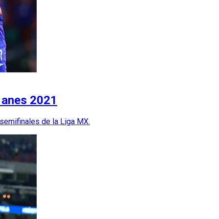
d1anes 2021
 semifinales de la Liga MX.