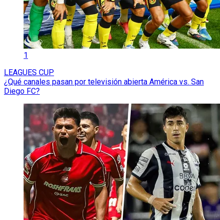
1
LEAGUES CUP
¿Qué canales pasan por televisión abierta América vs. San
Diego FC?