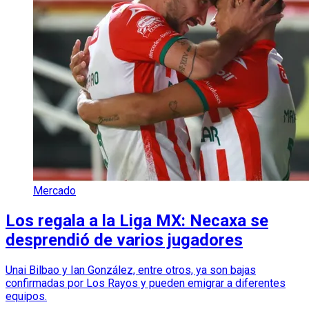
Mercado
Los regala a la Liga MX: Necaxa se
desprendió de varios jugadores
Unai Bilbao y Ian González, entre otros, ya son bajas
confirmadas por Los Rayos y pueden emigrar a diferentes
equipos.