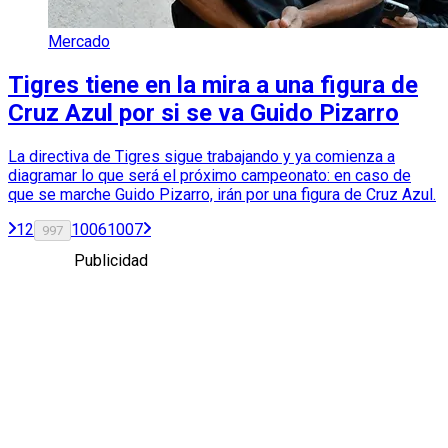
Mercado
Tigres tiene en la mira a una figura de
Cruz Azul por si se va Guido Pizarro
La directiva de Tigres sigue trabajando y ya comienza a
diagramar lo que será el próximo campeonato: en caso de
que se marche Guido Pizarro, irán por una figura de Cruz Azul.
1
2
1006
1007
997
Publicidad