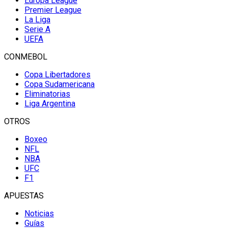
Europa League
Premier League
La Liga
Serie A
UEFA
CONMEBOL
Copa Libertadores
Copa Sudamericana
Eliminatorias
Liga Argentina
OTROS
Boxeo
NFL
NBA
UFC
F1
APUESTAS
Noticias
Guías