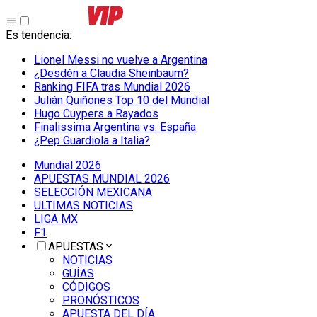
Es tendencia
:
Lionel Messi no vuelve a Argentina
¿Desdén a Claudia Sheinbaum?
Ranking FIFA tras Mundial 2026
Julián Quiñones Top 10 del Mundial
Hugo Cuypers a Rayados
Finalissima Argentina vs. España
¿Pep Guardiola a Italia?
Mundial 2026
APUESTAS MUNDIAL 2026
SELECCIÓN MEXICANA
ULTIMAS NOTICIAS
LIGA MX
F1
APUESTAS
NOTICIAS
GUÍAS
CÓDIGOS
PRONÓSTICOS
APUESTA DEL DÍA