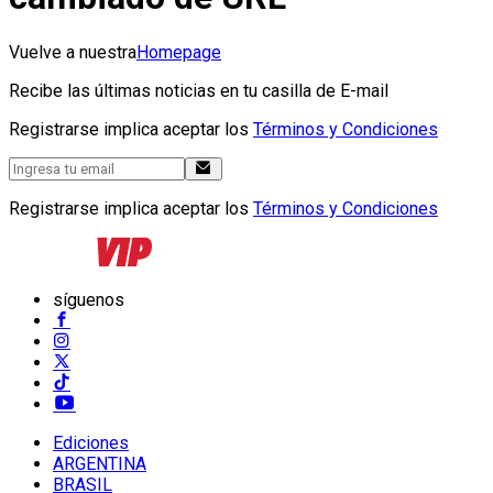
Vuelve a nuestra
Homepage
Recibe las últimas noticias en tu casilla de E-mail
Registrarse implica aceptar los
Términos y Condiciones
Registrarse implica aceptar los
Términos y Condiciones
síguenos
Ediciones
ARGENTINA
BRASIL