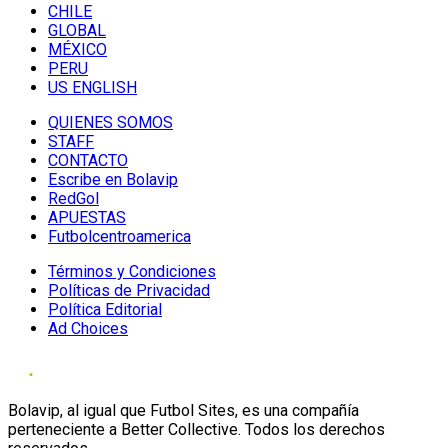
CHILE
GLOBAL
MÉXICO
PERU
US ENGLISH
QUIENES SOMOS
STAFF
CONTACTO
Escribe en Bolavip
RedGol
APUESTAS
Futbolcentroamerica
Términos y Condiciones
Políticas de Privacidad
Política Editorial
Ad Choices
Bolavip, al igual que Futbol Sites, es una compañía
perteneciente a Better Collective. Todos los derechos