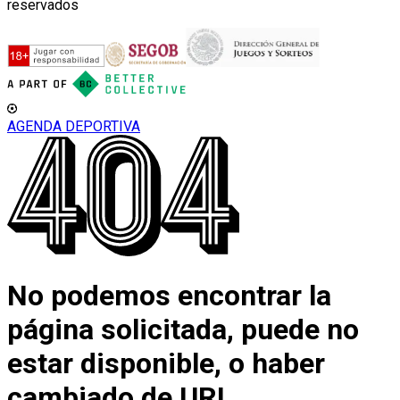
reservados
AGENDA DEPORTIVA
No podemos encontrar la
página solicitada, puede no
estar disponible, o haber
cambiado de URL