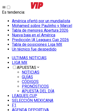
Es tendencia
:
América ofertó por un mundialista
Mohamed sobre Paulinho y Marcel
Tabla de menores Apertura 2026
Nueva baja en el América
Predicción IA Leagues Cup 2026
Tabla de posiciones Liga MX
Un técnico fue despedido
ULTIMAS NOTICIAS
LIGA MX
APUESTAS
NOTICIAS
GUÍAS
CÓDIGOS
PRONÓSTICOS
APUESTA DEL DÍA
LEAGUES CUP
SELECCIÓN MEXICANA
F1
AGENDA DEPORTIVA