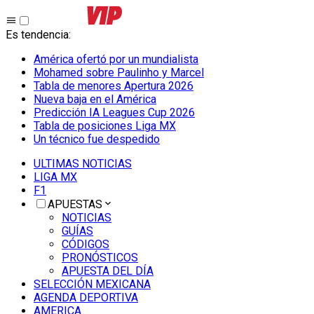
Es tendencia
:
América ofertó por un mundialista
Mohamed sobre Paulinho y Marcel
Tabla de menores Apertura 2026
Nueva baja en el América
Predicción IA Leagues Cup 2026
Tabla de posiciones Liga MX
Un técnico fue despedido
ULTIMAS NOTICIAS
LIGA MX
F1
APUESTAS
NOTICIAS
GUÍAS
CÓDIGOS
PRONÓSTICOS
APUESTA DEL DÍA
SELECCIÓN MEXICANA
AGENDA DEPORTIVA
AMERICA