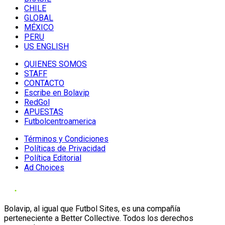
CHILE
GLOBAL
MÉXICO
PERU
US ENGLISH
QUIENES SOMOS
STAFF
CONTACTO
Escribe en Bolavip
RedGol
APUESTAS
Futbolcentroamerica
Términos y Condiciones
Políticas de Privacidad
Política Editorial
Ad Choices
Bolavip, al igual que Futbol Sites, es una compañía
perteneciente a Better Collective. Todos los derechos