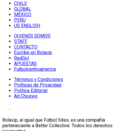
CHILE
GLOBAL
MÉXICO
PERU
US ENGLISH
QUIENES SOMOS
STAFF
CONTACTO
Escribe en Bolavip
RedGol
APUESTAS
Futbolcentroamerica
Términos y Condiciones
Políticas de Privacidad
Política Editorial
Ad Choices
Bolavip, al igual que Futbol Sites, es una compañía
perteneciente a Better Collective. Todos los derechos