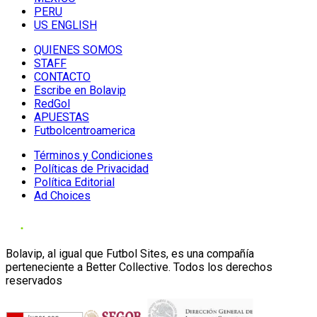
PERU
US ENGLISH
QUIENES SOMOS
STAFF
CONTACTO
Escribe en Bolavip
RedGol
APUESTAS
Futbolcentroamerica
Términos y Condiciones
Políticas de Privacidad
Política Editorial
Ad Choices
Bolavip, al igual que Futbol Sites, es una compañía
perteneciente a Better Collective. Todos los derechos
reservados