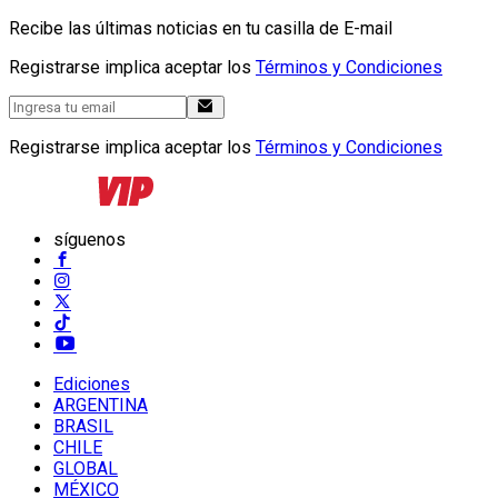
Recibe las últimas noticias en tu casilla de E-mail
Registrarse implica aceptar los
Términos y Condiciones
Registrarse implica aceptar los
Términos y Condiciones
síguenos
Ediciones
ARGENTINA
BRASIL
CHILE
GLOBAL
MÉXICO