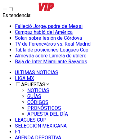
Es tendencia
:
Falleció Jorge, padre de Messi
Campaz habló del América
Solari sobre lesión de Córdova
TV de Ferencváros vs. Real Madrid
Tabla de posiciones Leagues Cup
Almeyda sobre Lamela de utilero
Baja de Inter Miami ante Rayados
ULTIMAS NOTICIAS
LIGA MX
APUESTAS
NOTICIAS
GUÍAS
CÓDIGOS
PRONÓSTICOS
APUESTA DEL DÍA
LEAGUES CUP
SELECCIÓN MEXICANA
F1
AGENDA DEPORTIVA