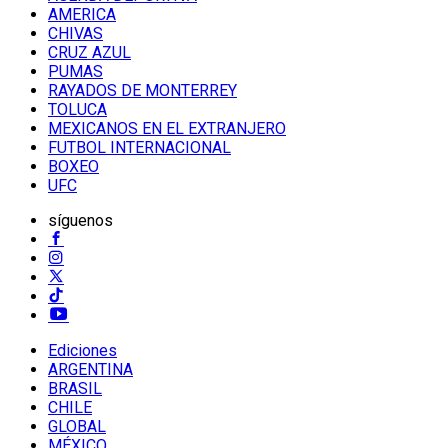
AMERICA
CHIVAS
CRUZ AZUL
PUMAS
RAYADOS DE MONTERREY
TOLUCA
MEXICANOS EN EL EXTRANJERO
FUTBOL INTERNACIONAL
BOXEO
UFC
síguenos
Ediciones
ARGENTINA
BRASIL
CHILE
GLOBAL
MÉXICO