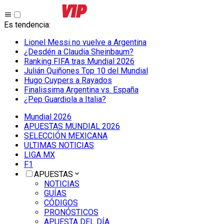
Es tendencia
:
Lionel Messi no vuelve a Argentina
¿Desdén a Claudia Sheinbaum?
Ranking FIFA tras Mundial 2026
Julián Quiñones Top 10 del Mundial
Hugo Cuypers a Rayados
Finalissima Argentina vs. España
¿Pep Guardiola a Italia?
Mundial 2026
APUESTAS MUNDIAL 2026
SELECCIÓN MEXICANA
ULTIMAS NOTICIAS
LIGA MX
F1
APUESTAS
NOTICIAS
GUÍAS
CÓDIGOS
PRONÓSTICOS
APUESTA DEL DÍA