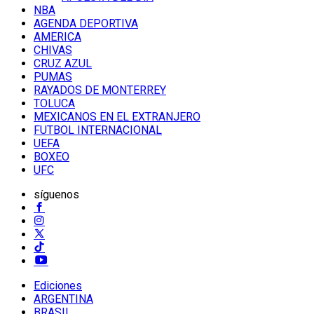
NBA
AGENDA DEPORTIVA
AMERICA
CHIVAS
CRUZ AZUL
PUMAS
RAYADOS DE MONTERREY
TOLUCA
MEXICANOS EN EL EXTRANJERO
FUTBOL INTERNACIONAL
UEFA
BOXEO
UFC
síguenos
Ediciones
ARGENTINA
BRASIL