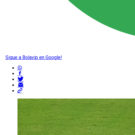
Sigue a Bolavip en Google!