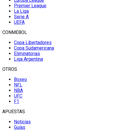
Europa League
Premier League
La Liga
Serie A
UEFA
CONMEBOL
Copa Libertadores
Copa Sudamericana
Eliminatorias
Liga Argentina
OTROS
Boxeo
NFL
NBA
UFC
F1
APUESTAS
Noticias
Guías