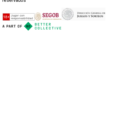
reservados