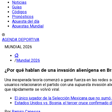
Noticias
Guías
Códigos
Pronósticos
Apuesta del día
Apuestas Mundial
AGENDA DEPORTIVA
MUNDIAL 2026
/
Mundial 2026
¿Por qué hablan de una invasión alienígena en Br
Una inesperada teoría comenzó a ganar fuerza en las redes soc
usuarios relacionaron el partido con una supuesta invasión 
que rápidamente se volvió viral.
El único jugador de la Selección Mexicana que no sumó
Estados Unidos vs. Bosnia, el tercer cruce confirmado 
Por
Ramiro Canessa