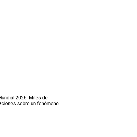
 Mundial 2026. Miles de
ulaciones sobre un fenómeno