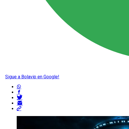
Sigue a Bolavip en Google!