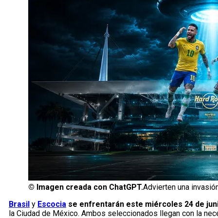
©
Imagen creada con ChatGPT.
Advierten una invasió
Brasil
y
Escocia
se enfrentarán este miércoles 24 de juni
la Ciudad de México. Ambos seleccionados llegan con la neces