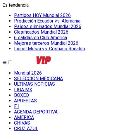
Es tendencia
:
Partidos HOY Mundial 2026
Predicción Ecuador vs. Alemania
Países eliminados Mundial 2026
Clasificados Mundial 2026
6 salidas en Club América
Mejores terceros Mundial 2026
Lionel Messi vs. Cristiano Ronaldo
Mundial 2026
SELECCIÓN MEXICANA
ULTIMAS NOTICIAS
LIGA MX
BOXEO
APUESTAS
F1
AGENDA DEPORTIVA
AMERICA
CHIVAS
CRUZ AZUL