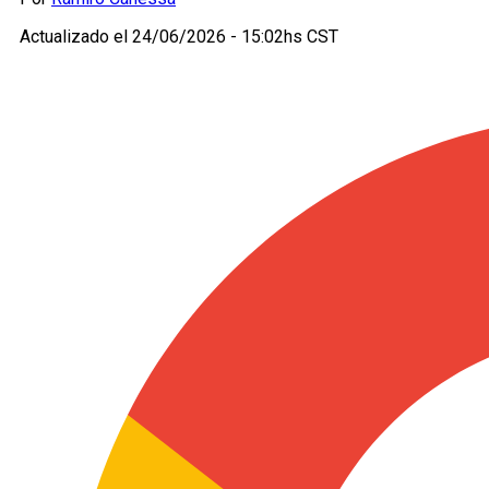
Actualizado el
24/06/2026 - 15:02hs CST