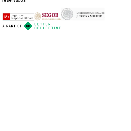
reservados