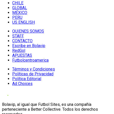
CHILE
GLOBAL
MÉXICO
PERU
US ENGLISH
QUIENES SOMOS
STAFF
CONTACTO
Escribe en Bolavip
RedGol
APUESTAS
Futbolcentroamerica
Términos y Condiciones
Políticas de Privacidad
Política Editorial
Ad Choices
Bolavip, al igual que Futbol Sites, es una compañía
perteneciente a Better Collective. Todos los derechos