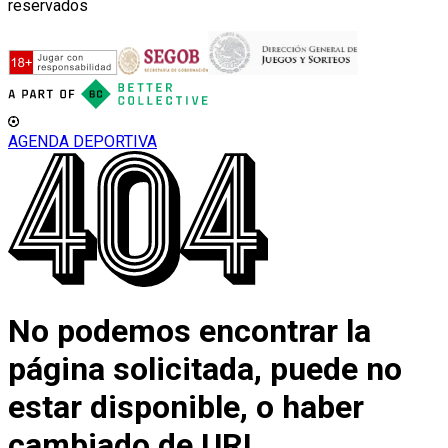
reservados
AGENDA DEPORTIVA
No podemos encontrar la
página solicitada, puede no
estar disponible, o haber
cambiado de URL