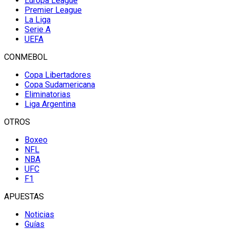
Europa League
Premier League
La Liga
Serie A
UEFA
CONMEBOL
Copa Libertadores
Copa Sudamericana
Eliminatorias
Liga Argentina
OTROS
Boxeo
NFL
NBA
UFC
F1
APUESTAS
Noticias
Guías