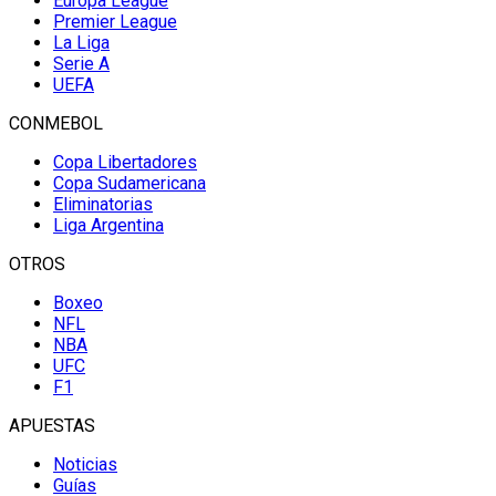
Europa League
Premier League
La Liga
Serie A
UEFA
CONMEBOL
Copa Libertadores
Copa Sudamericana
Eliminatorias
Liga Argentina
OTROS
Boxeo
NFL
NBA
UFC
F1
APUESTAS
Noticias
Guías