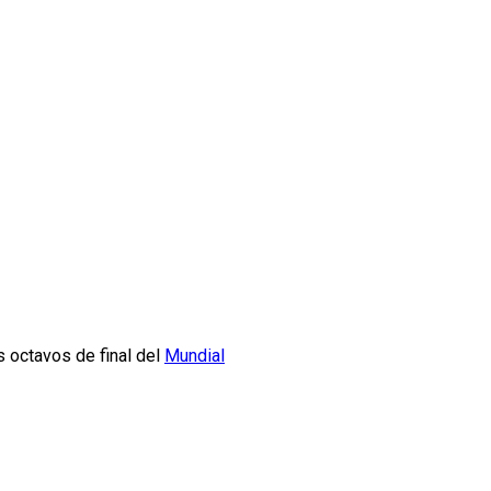
s octavos de final del
Mundial