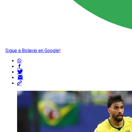
Sigue a Bolavip en Google!