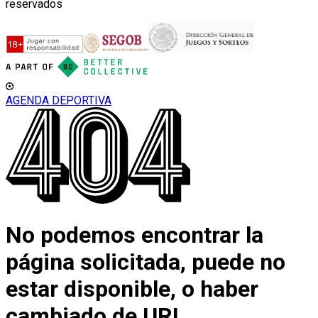
reservados
AGENDA DEPORTIVA
No podemos encontrar la
página solicitada, puede no
estar disponible, o haber
cambiado de URL