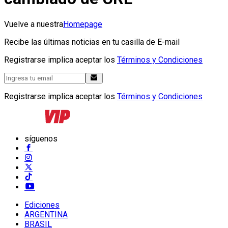
Vuelve a nuestra
Homepage
Recibe las últimas noticias en tu casilla de E-mail
Registrarse implica aceptar los
Términos y Condiciones
Registrarse implica aceptar los
Términos y Condiciones
síguenos
Ediciones
ARGENTINA
BRASIL