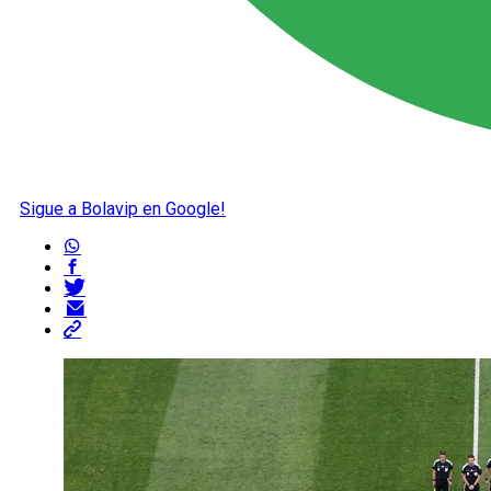
Sigue a Bolavip en Google!