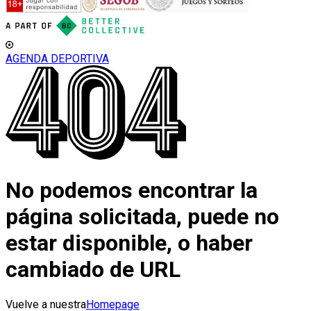
AGENDA DEPORTIVA
No podemos encontrar la
página solicitada, puede no
estar disponible, o haber
cambiado de URL
Vuelve a nuestra
Homepage