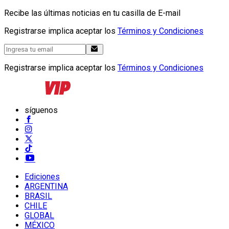
Recibe las últimas noticias en tu casilla de E-mail
Registrarse implica aceptar los
Términos y Condiciones
Registrarse implica aceptar los
Términos y Condiciones
síguenos
Ediciones
ARGENTINA
BRASIL
CHILE
GLOBAL
MÉXICO