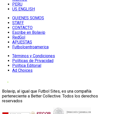
PERU
US ENGLISH
QUIENES SOMOS
STAFF
CONTACTO
Escribe en Bolavip
RedGol
APUESTAS
Futbolcentroamerica
Términos y Condiciones
Políticas de Privacidad
Política Editorial
Ad Choices
Bolavip, al igual que Futbol Sites, es una compañía
perteneciente a Better Collective. Todos los derechos
reservados