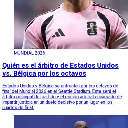
MUNDIAL 2026
Quién es el árbitro de Estados Unidos
vs. Bélgica por los octavos
Estados Unidos y Bélgica se enfrentan por los octavos de
final del Mundial 2026 en el Seattle Stadium. Este será el
árbitro principal del partido y el equipo arbitral encargado de
impartir justicia en un duelo decisivo por un lugar en los
cuartos de final.