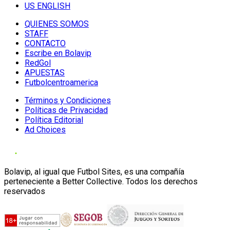
US ENGLISH
QUIENES SOMOS
STAFF
CONTACTO
Escribe en Bolavip
RedGol
APUESTAS
Futbolcentroamerica
Términos y Condiciones
Políticas de Privacidad
Política Editorial
Ad Choices
Bolavip, al igual que Futbol Sites, es una compañía
perteneciente a Better Collective. Todos los derechos
reservados