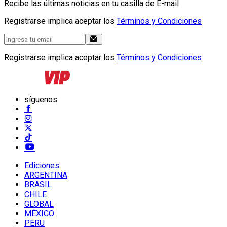
Recibe las últimas noticias en tu casilla de E-mail
Registrarse implica aceptar los
Términos y Condiciones
Registrarse implica aceptar los
Términos y Condiciones
síguenos
Ediciones
ARGENTINA
BRASIL
CHILE
GLOBAL
MÉXICO
PERU