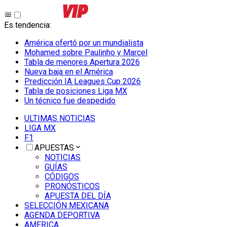
Es tendencia
:
América ofertó por un mundialista
Mohamed sobre Paulinho y Marcel
Tabla de menores Apertura 2026
Nueva baja en el América
Predicción IA Leagues Cup 2026
Tabla de posiciones Liga MX
Un técnico fue despedido
ULTIMAS NOTICIAS
LIGA MX
F1
APUESTAS
NOTICIAS
GUÍAS
CÓDIGOS
PRONÓSTICOS
APUESTA DEL DÍA
SELECCIÓN MEXICANA
AGENDA DEPORTIVA
AMERICA