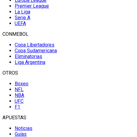
Europa League
Premier League
La Liga
Serie A
UEFA
CONMEBOL
Copa Libertadores
Copa Sudamericana
Eliminatorias
Liga Argentina
OTROS
Boxeo
NFL
NBA
UFC
F1
APUESTAS
Noticias
Guías