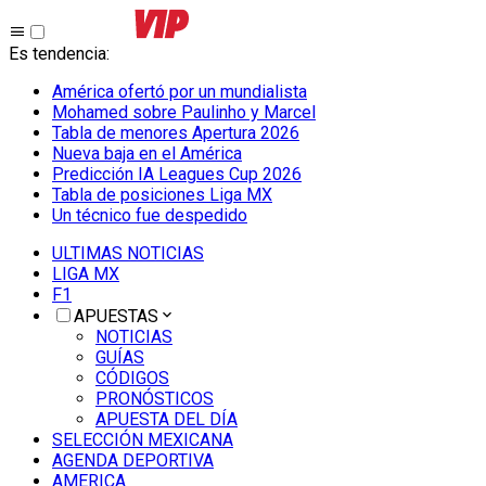
Es tendencia
:
América ofertó por un mundialista
Mohamed sobre Paulinho y Marcel
Tabla de menores Apertura 2026
Nueva baja en el América
Predicción IA Leagues Cup 2026
Tabla de posiciones Liga MX
Un técnico fue despedido
ULTIMAS NOTICIAS
LIGA MX
F1
APUESTAS
NOTICIAS
GUÍAS
CÓDIGOS
PRONÓSTICOS
APUESTA DEL DÍA
SELECCIÓN MEXICANA
AGENDA DEPORTIVA
AMERICA