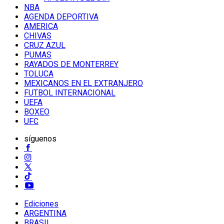
NBA
AGENDA DEPORTIVA
AMERICA
CHIVAS
CRUZ AZUL
PUMAS
RAYADOS DE MONTERREY
TOLUCA
MEXICANOS EN EL EXTRANJERO
FUTBOL INTERNACIONAL
UEFA
BOXEO
UFC
síguenos
Ediciones
ARGENTINA
BRASIL