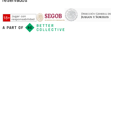
reservados