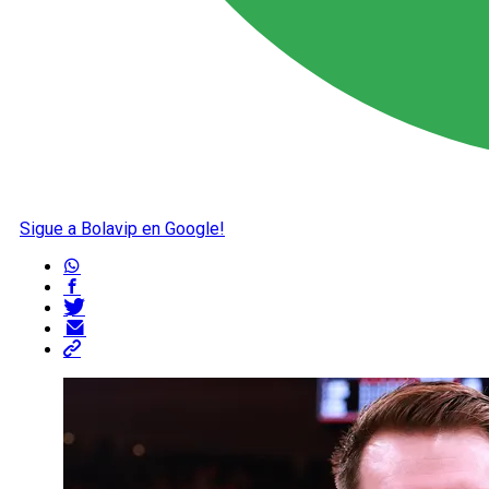
Sigue a Bolavip en Google!