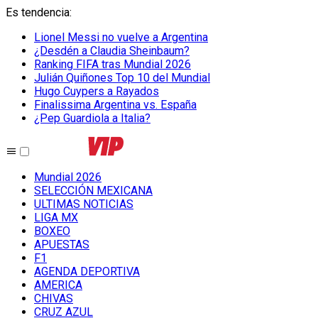
Es tendencia
:
Lionel Messi no vuelve a Argentina
¿Desdén a Claudia Sheinbaum?
Ranking FIFA tras Mundial 2026
Julián Quiñones Top 10 del Mundial
Hugo Cuypers a Rayados
Finalissima Argentina vs. España
¿Pep Guardiola a Italia?
Mundial 2026
SELECCIÓN MEXICANA
ULTIMAS NOTICIAS
LIGA MX
BOXEO
APUESTAS
F1
AGENDA DEPORTIVA
AMERICA
CHIVAS
CRUZ AZUL