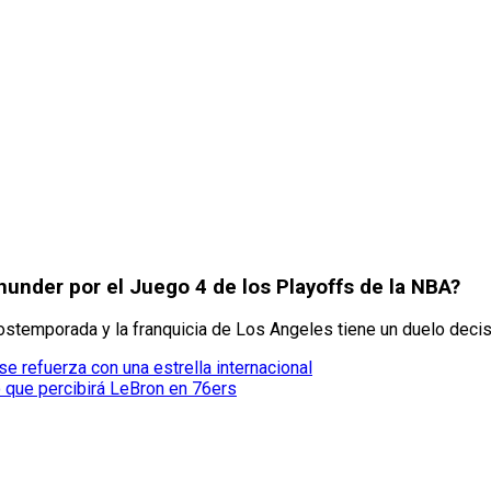
under por el Juego 4 de los Playoffs de la NBA?
postemporada y la franquicia de Los Angeles tiene un duelo decis
e refuerza con una estrella internacional
o que percibirá LeBron en 76ers