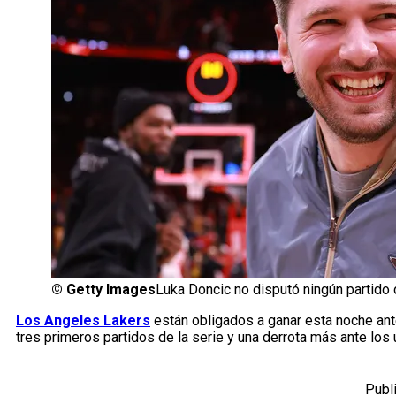
©
Getty Images
Luka Doncic no disputó ningún partido
Los Angeles Lakers
están obligados a ganar esta noche an
tres primeros partidos de la serie y una derrota más ante lo
Publ