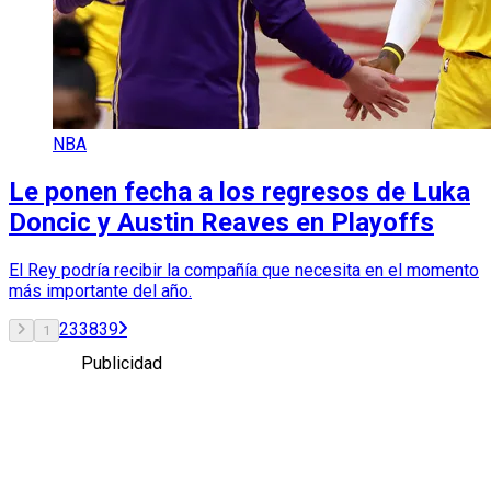
NBA
Le ponen fecha a los regresos de Luka
Doncic y Austin Reaves en Playoffs
El Rey podría recibir la compañía que necesita en el momento
más importante del año.
2
3
38
39
1
Publicidad