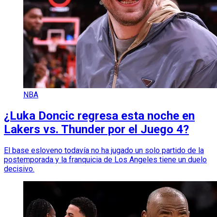
NBA
¿Luka Doncic regresa esta noche en
Lakers vs. Thunder por el Juego 4?
El base esloveno todavía no ha jugado un solo partido de la
postemporada y la franquicia de Los Angeles tiene un duelo
decisivo.