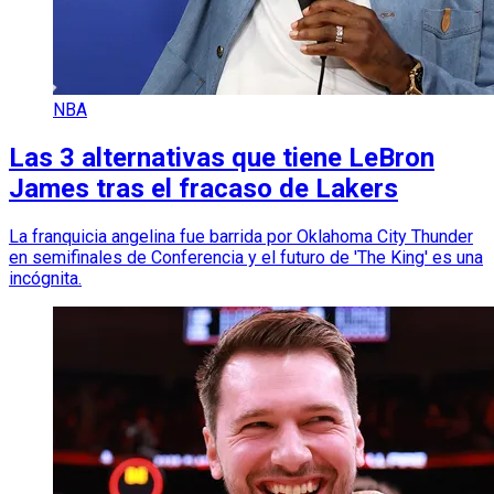
NBA
Las 3 alternativas que tiene LeBron
James tras el fracaso de Lakers
La franquicia angelina fue barrida por Oklahoma City Thunder
en semifinales de Conferencia y el futuro de 'The King' es una
incógnita.