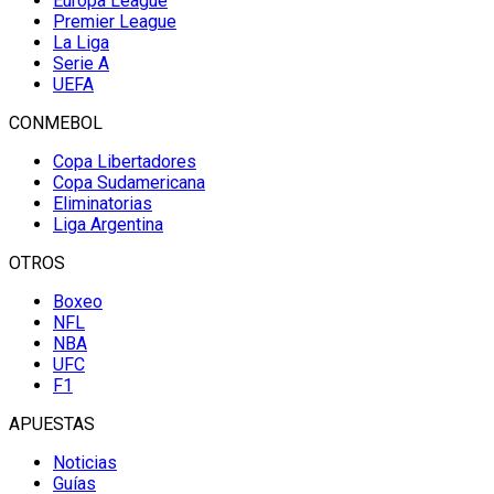
Europa League
Premier League
La Liga
Serie A
UEFA
CONMEBOL
Copa Libertadores
Copa Sudamericana
Eliminatorias
Liga Argentina
OTROS
Boxeo
NFL
NBA
UFC
F1
APUESTAS
Noticias
Guías