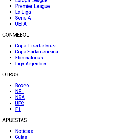
Europa League
Premier League
La Liga
Serie A
UEFA
CONMEBOL
Copa Libertadores
Copa Sudamericana
Eliminatorias
Liga Argentina
OTROS
Boxeo
NFL
NBA
UFC
F1
APUESTAS
Noticias
Guías