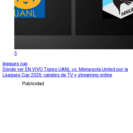
5
leagues cup
Dónde ver EN VIVO Tigres UANL vs. Minnesota United por la
Leagues Cup 2026: canales de TV y streaming online
Publicidad