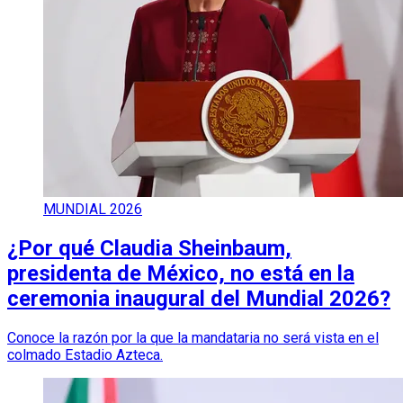
MUNDIAL 2026
¿Por qué Claudia Sheinbaum,
presidenta de México, no está en la
ceremonia inaugural del Mundial 2026?
Conoce la razón por la que la mandataria no será vista en el
colmado Estadio Azteca.