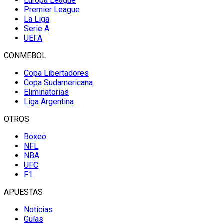
Europa League
Premier League
La Liga
Serie A
UEFA
CONMEBOL
Copa Libertadores
Copa Sudamericana
Eliminatorias
Liga Argentina
OTROS
Boxeo
NFL
NBA
UFC
F1
APUESTAS
Noticias
Guías