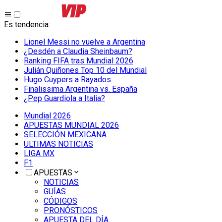
Es tendencia
:
Lionel Messi no vuelve a Argentina
¿Desdén a Claudia Sheinbaum?
Ranking FIFA tras Mundial 2026
Julián Quiñones Top 10 del Mundial
Hugo Cuypers a Rayados
Finalissima Argentina vs. España
¿Pep Guardiola a Italia?
Mundial 2026
APUESTAS MUNDIAL 2026
SELECCIÓN MEXICANA
ULTIMAS NOTICIAS
LIGA MX
F1
APUESTAS
NOTICIAS
GUÍAS
CÓDIGOS
PRONÓSTICOS
APUESTA DEL DÍA