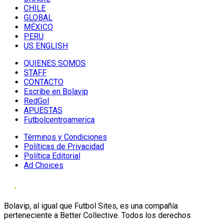
CHILE
GLOBAL
MÉXICO
PERU
US ENGLISH
QUIENES SOMOS
STAFF
CONTACTO
Escribe en Bolavip
RedGol
APUESTAS
Futbolcentroamerica
Términos y Condiciones
Políticas de Privacidad
Política Editorial
Ad Choices
Bolavip, al igual que Futbol Sites, es una compañía
perteneciente a Better Collective. Todos los derechos