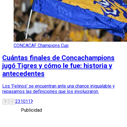
CONCACAF Champions Cup
Cuántas finales de Concachampions
jugó Tigres y cómo le fue: historia y
antecedentes
Los 'Felinos' se encuentran ante una chance inigualable y
repasamos las definiciones que los involucraron.
2
3
10
11
1
Publicidad