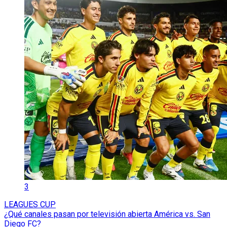
3
LEAGUES CUP
¿Qué canales pasan por televisión abierta América vs. San
Diego FC?