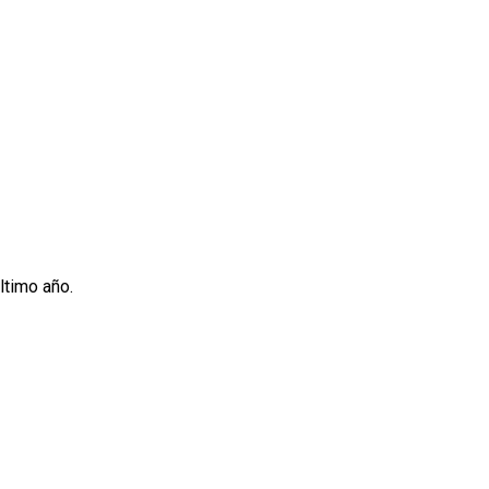
ltimo año.