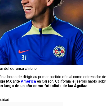
ión del defensa chileno.
 a horas de dirigir su primer partido oficial como entrenador d
Liga MX
ante
América
en Carson, California, el serbio habló sobr
 luego de un año como futbolista de las Águilas
.
icidad