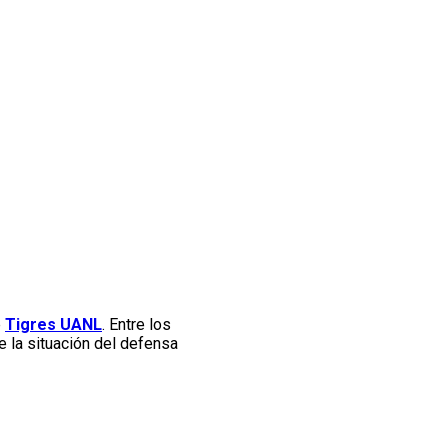
e
Tigres UANL
. Entre los
e la situación del defensa