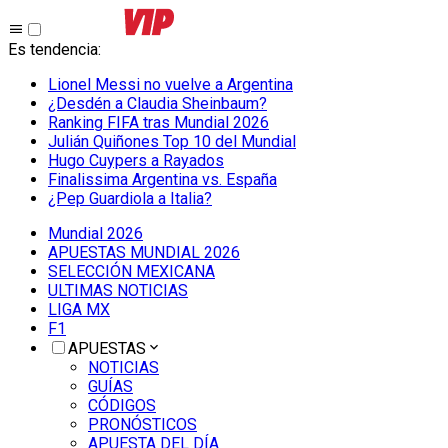
Es tendencia
:
Lionel Messi no vuelve a Argentina
¿Desdén a Claudia Sheinbaum?
Ranking FIFA tras Mundial 2026
Julián Quiñones Top 10 del Mundial
Hugo Cuypers a Rayados
Finalissima Argentina vs. España
¿Pep Guardiola a Italia?
Mundial 2026
APUESTAS MUNDIAL 2026
SELECCIÓN MEXICANA
ULTIMAS NOTICIAS
LIGA MX
F1
APUESTAS
NOTICIAS
GUÍAS
CÓDIGOS
PRONÓSTICOS
APUESTA DEL DÍA