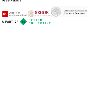
reservados