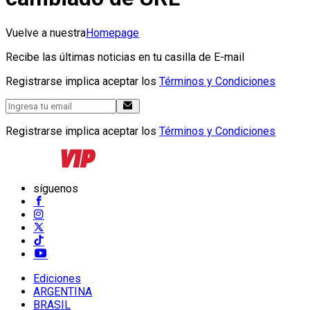
Vuelve a nuestra
Homepage
Recibe las últimas noticias en tu casilla de E-mail
Registrarse implica aceptar los
Términos y Condiciones
Registrarse implica aceptar los
Términos y Condiciones
síguenos
Ediciones
ARGENTINA
BRASIL