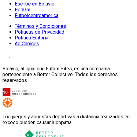
Escribe en Bolavip
RedGol
Futbolcentroamerica
Términos y Condiciones
Políticas de Privacidad
Política Editorial
Ad Choices
Bolavip, al igual que Futbol Sites, es una compañía
perteneciente a Better Collective. Todos los derechos
reservados
Los juegos y apuestas deportivas a distancia realizados en
exceso pueden causar ludopatía