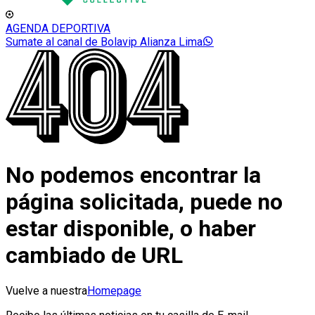
AGENDA DEPORTIVA
Sumate al canal de Bolavip Alianza Lima
No podemos encontrar la
página solicitada, puede no
estar disponible, o haber
cambiado de URL
Vuelve a nuestra
Homepage