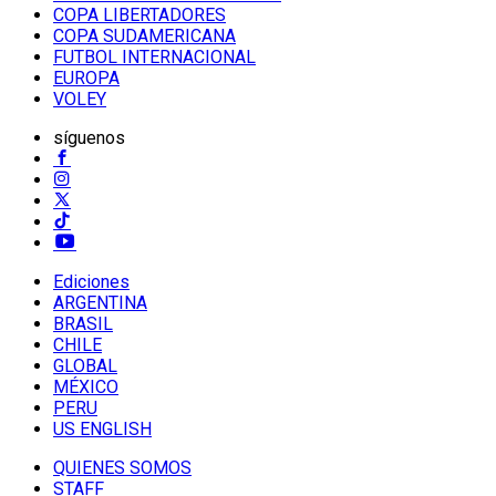
COPA LIBERTADORES
COPA SUDAMERICANA
FUTBOL INTERNACIONAL
EUROPA
VOLEY
síguenos
Ediciones
ARGENTINA
BRASIL
CHILE
GLOBAL
MÉXICO
PERU
US ENGLISH
QUIENES SOMOS
STAFF