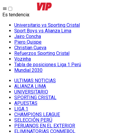
Es tendencia
:
Universitario vs Sporting Cristal
Sport Boys vs Alianza Lima
Jairo Concha
Piero Quispe
Christian Cueva
Refuerzos Sporting Cristal
Vozinha
Tabla de posiciones Liga 1 Perú
Mundial 2030
ULTIMAS NOTICIAS
ALIANZA LIMA
UNIVERSITARIO
SPORTING CRISTAL
APUESTAS
LIGA 1
CHAMPIONS LEAGUE
SELECCIÓN PERÚ
PERUANOS EN EL EXTERIOR
ELIMINATORIAS CONMEBOL