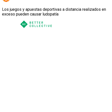
Los juegos y apuestas deportivas a distancia realizados en
exceso pueden causar ludopatía