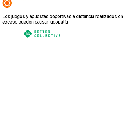
Los juegos y apuestas deportivas a distancia realizados en
exceso pueden causar ludopatía