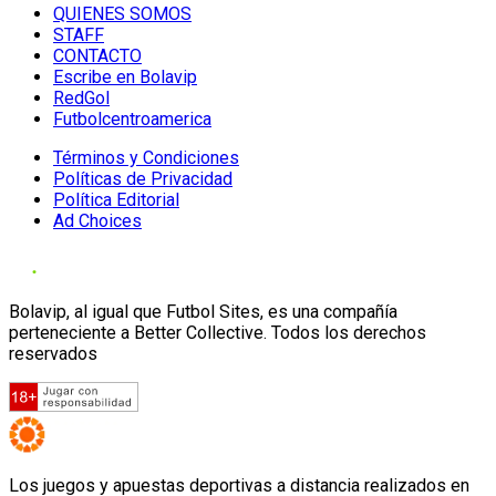
QUIENES SOMOS
STAFF
CONTACTO
Escribe en Bolavip
RedGol
Futbolcentroamerica
Términos y Condiciones
Políticas de Privacidad
Política Editorial
Ad Choices
Bolavip, al igual que Futbol Sites, es una compañía
perteneciente a Better Collective. Todos los derechos
reservados
Los juegos y apuestas deportivas a distancia realizados en