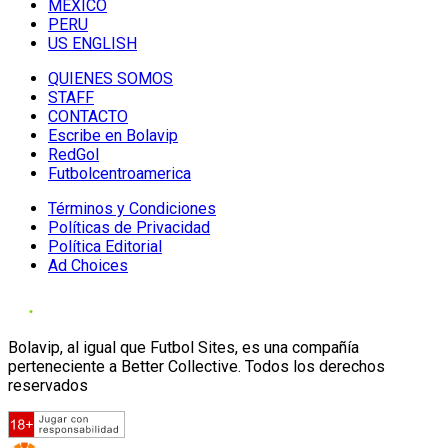
MÉXICO
PERU
US ENGLISH
QUIENES SOMOS
STAFF
CONTACTO
Escribe en Bolavip
RedGol
Futbolcentroamerica
Términos y Condiciones
Políticas de Privacidad
Política Editorial
Ad Choices
Bolavip, al igual que Futbol Sites, es una compañía
perteneciente a Better Collective. Todos los derechos
reservados